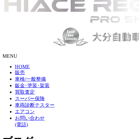
MENU
HOME
販売
車検/一般整備
鈑金･塗装･架装
買取査定
スーパー保険
車両診断テスター
エアコン
お問い合わせ
(電話)